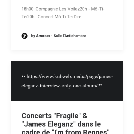
18h00 :Compagnie Les Voilaz20h - Mô-Ti-
Tëi20h : Concert Mô Ti Tëi Dire…
by Amocas - Salle l'Antichambre
https://www.kubweb.media/page/james-
eleganz-interview-only-one-album/
Concerts "Fragile" &
"James Eleganz" dans le
cadre de "I'm from Rennes"