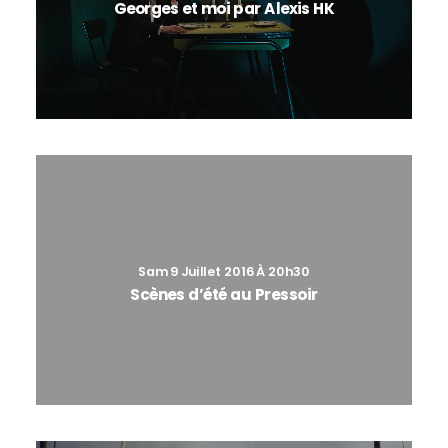
Georges et moi par Alexis HK
Sam 9 Juillet 2016 À 20h30
Scènes d’été au Pressoir