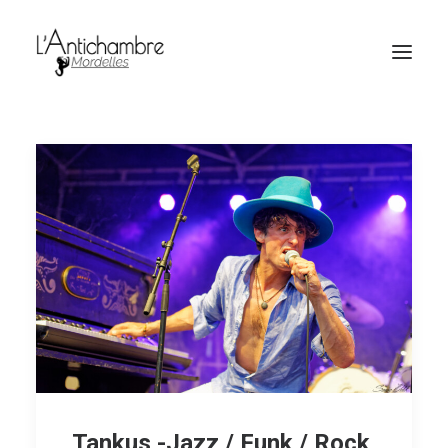
Amocas
Billetterie
Tankus -Jazz / Funk / Rock