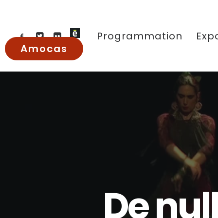
Programmation
Expo
Amocas
De
nul