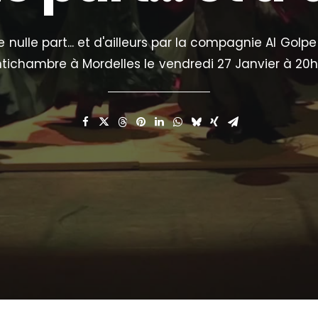
e
nulle
part...
et
d'ailleurs
par
la
compagnie
Al
Golpe
Antichambre
à
Mordelles
le
vendredi
27
Janvier
à
20h