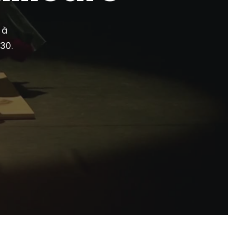
à
30.