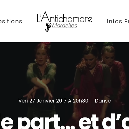
sitions
Infos P
Ven 27 Janvier 2017 À 20h30
Danse
le
part...
et
d’