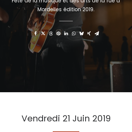
Fête
de
la
musique
et
des
arts
de
la
rue
à
Mordelles
édition
2019.
Vendredi 21 Juin 2019