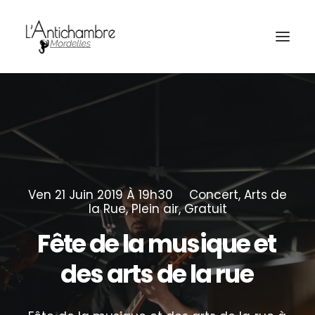
Amocas
Ven 21 Juin 2019 À 19h30
Concert
,
Arts de
la Rue
,
Plein air
,
Gratuit
Fête
de
la
musique
et
des
arts
de
la
rue
Billetterie