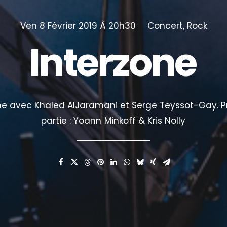
Ven 8 Février 2019 À 20h30
Concert
,
Rock
Interzone
ne
avec
Khaled
AlJaramani
et
Serge
Teyssot-Gay.
P
partie
:
Yoann
Minkoff
&
Kris
Nolly