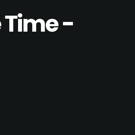
e
Time
-