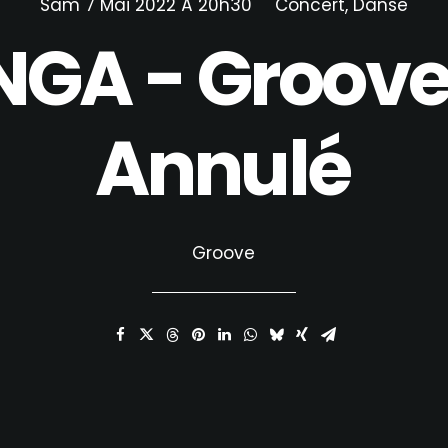
Sam 7 Mai 2022 À 20h30
Concert
,
Danse
NGA
-
Groov
Annulé
Groove